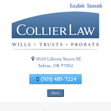
English
Spanish
Saltar
al
contenido
de
la
página
1020 Liberty Street SE
Salem, OR 97302
(503) 485-7224
Menú