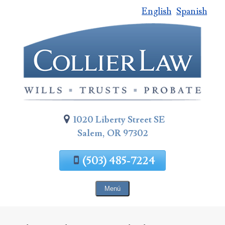
English
Spanish
Saltar
al
contenido
de
la
página
1020 Liberty Street SE
Salem, OR 97302
(503) 485-7224
Menú