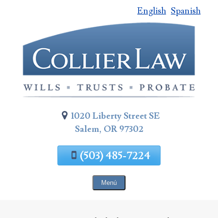
English
Spanish
Saltar
al
contenido
de
la
página
1020 Liberty Street SE
Salem, OR 97302
(503) 485-7224
Menú