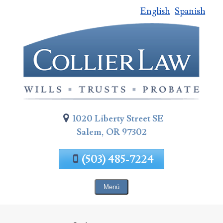
English
Spanish
Saltar
al
contenido
de
la
página
1020 Liberty Street SE
Salem, OR 97302
(503) 485-7224
Menú