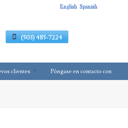
English
Spanish
(503) 485-7224
vos clientes
Póngase en contacto con
ceso de
nificación
rimonial
icitar una
sulta
mularios de
Cuestionario de