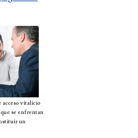
adm
Para asesores
clie
profesionales
lthea Ender
Testimonios
nidades de
acceso vitalicio
que se enfrentan
nstituir un