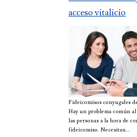
acceso vitalicio
Administración
About A
fiduciaria
Oportu
Fideicomisos
empleo
Tutela y curatela
Abogado de
testamentos
Fideicomisos conyugales de 
Hay un problema común al 
las personas a la hora de co
fideicomiso. Necesitan...