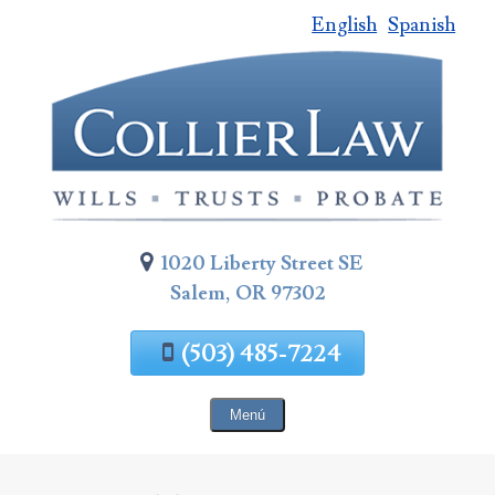
English
Spanish
Saltar
al
contenido
de
la
página
1020 Liberty Street SE
Salem, OR 97302
(503) 485-7224
Menú