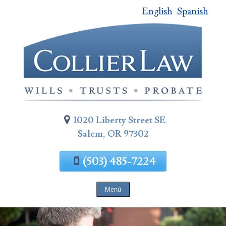
English
Spanish
Saltar
al
contenido
de
la
página
1020 Liberty Street SE
Salem, OR 97302
(503) 485-7224
Menú