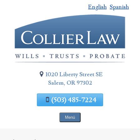
English
Spanish
Saltar
al
contenido
de
la
página
1020 Liberty Street SE
Salem, OR 97302
(503) 485-7224
Menú