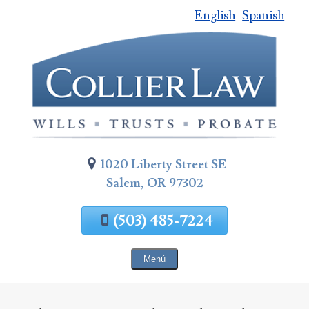
English
Spanish
Saltar
al
contenido
de
la
página
1020 Liberty Street SE
Salem, OR 97302
(503) 485-7224
Menú