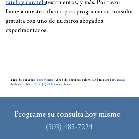
tutela y curatela
testamentos, y más. Por favor
llame a nuestra oficina para programar su consulta
gratuita con uno de nuestros abogados
experimentados.
Tipo de servicio:
Testamentos
|
Área de servicio:
Salem, OR
|
Recursos:
Ciudad
de Salem
|
Salem Wiki
|
Qué hacer en Salem
Programe su consulta hoy mismo -
(503) 485-7224