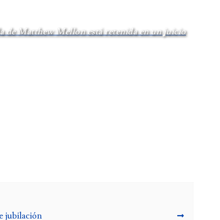
 de Matthew Mellon está retenida en un juicio
 jubilación