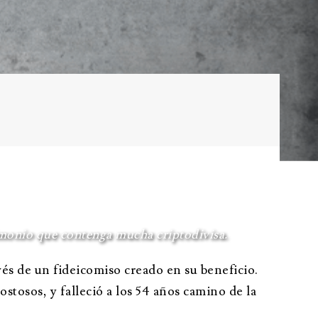
isión de
planificación
ntes
patrimonial
Cuestionario
sucesorio
Cuestionario de
liquidación de
fideicomisos
Hoja de cálculo de
activos
imonio que contenga mucha criptodivisa.
és de un fideicomiso creado en su beneficio.
ostosos, y falleció a los 54 años camino de la