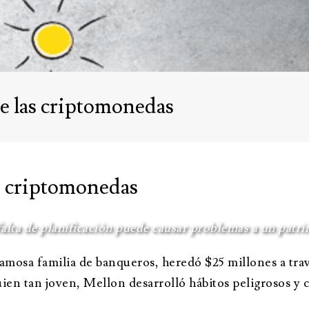
adm
Para asesores
clie
profesionales
lthea Ender
Testimonios
nidades de
de las criptomonedas
as criptomonedas
lta de planificación puede causar problemas a un patr
mosa familia de banqueros, heredó $25 millones a trav
uien tan joven, Mellon desarrolló hábitos peligrosos y c