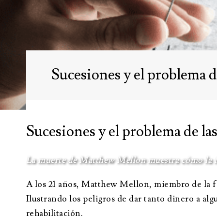
Administración
About A
fiduciaria
Oportu
Fideicomisos
empleo
Tutela y curatela
Sucesiones y el problema 
Abogado de
testamentos
Sucesiones y el problema de l
La muerte de Matthew Mellon muestra cómo la fa
A los 21 años, Matthew Mellon, miembro de la fa
Ilustrando los peligros de dar tanto dinero a alg
rehabilitación.