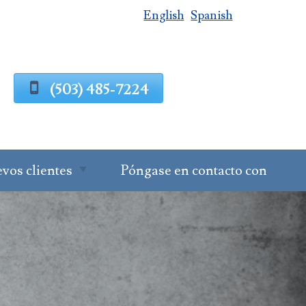
English
Spanish
(503) 485-7224
vos clientes
Póngase en contacto con
ceso de
nificación
rimonial
icitar una
sulta
mularios de
Cuestionario de