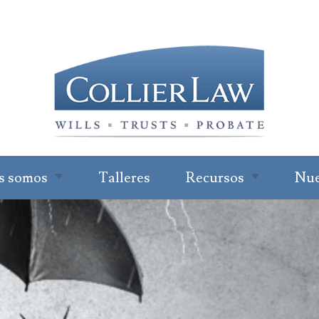
s somos
Talleres
Recursos
Nue
de nuestra
Suscripción al
Pro
boletín de noticias
pla
pat
 Collier
Lea nuestro blog
Sol
con
ohen
Preguntas
frecuentes
For
Jenna Green