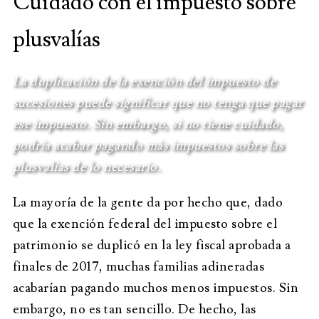
Cuidado con el impuesto sobre
plusvalías
La duplicación de la exención del impuesto de
sucesiones puede significar que no tenga que pagar
ese impuesto. Sin embargo, si no tiene cuidado,
podría acabar pagando más impuestos sobre las
plusvalías de lo necesario.
La mayoría de la gente da por hecho que, dado
que la exención federal del impuesto sobre el
patrimonio se duplicó en la ley fiscal aprobada a
finales de 2017, muchas familias adineradas
acabarían pagando muchos menos impuestos. Sin
embargo, no es tan sencillo. De hecho, las