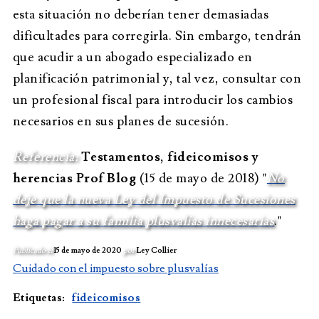
esta situación no deberían tener demasiadas
dificultades para corregirla. Sin embargo, tendrán
que acudir a un abogado especializado en
planificación patrimonial y, tal vez, consultar con
un profesional fiscal para introducir los cambios
necesarios en sus planes de sucesión.
Referencia:
Testamentos, fideicomisos y
herencias Prof Blog
(15 de mayo de 2018) "
No
deje que la nueva Ley del Impuesto de Sucesiones
haga pagar a su familia plusvalías innecesarias
."
Publicado el
15 de mayo de 2020
por
Ley Collier
Cuidado con el impuesto sobre plusvalías
Etiquetas:
fideicomisos