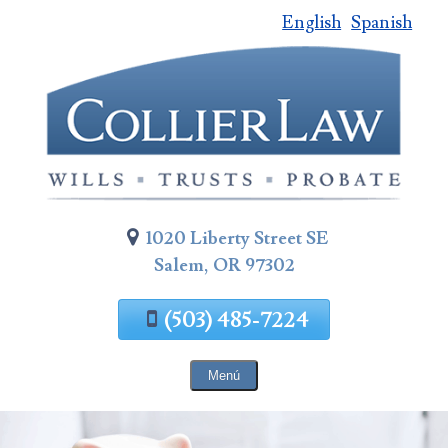
English
Spanish
Saltar
al
contenido
de
la
página
1020 Liberty Street SE
Salem, OR 97302
(503) 485-7224
Menú